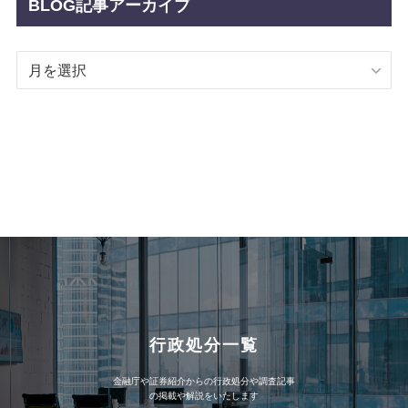
BLOG記事アーカイブ
BLOG
記
事
ア
ー
カ
イ
ブ
行政処分一覧
金融庁や証券紹介からの行政処分や調査記事
の掲載や解説をいたします