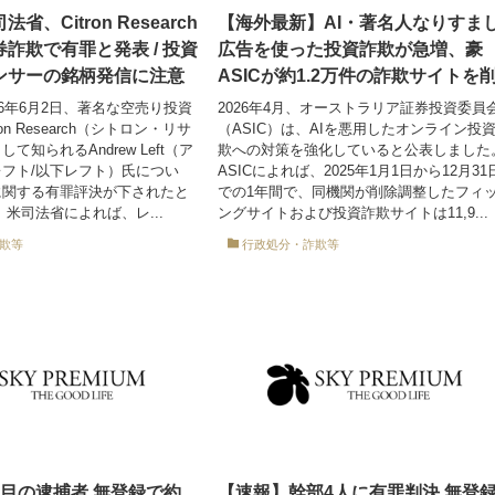
、Citron Research
【海外最新】AI・著名人なりすま
詐欺で有罪と発表 / 投資
広告を使った投資詐欺が急増、豪
ンサーの銘柄発信に注意
ASICが約1.2万件の詐欺サイトを
26年6月2日、著名な空売り投資
2026年4月、オーストラリア証券投資委員
on Research（シトロン・リサ
（ASIC）は、AIを悪用したオンライン投
て知られるAndrew Left（ア
欺への対策を強化していると公表しました
フト/以下レフト）氏につい
ASICによれば、2025年1月1日から12月31
に関する有罪評決が下されたと
での1年間で、同機関が削除調整したフィ
 米司法省によれば、レ...
ングサイトおよび投資詐欺サイトは11,9...
欺等
行政処分・詐欺等
目の逮捕者 無登録で約
【速報】幹部4人に有罪判決 無登