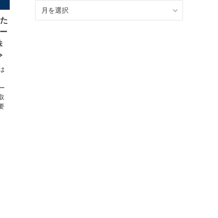
BLOG
記
めた
事
ロー
ア
株
ー
令
カ
イ
は
ブ
ロー
取
要