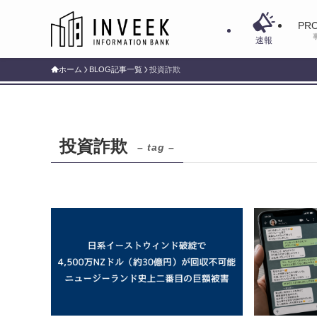
PRO
速報
ホーム
BLOG記事一覧
投資詐欺
投資詐欺
– tag –