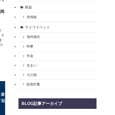
税金
福岡
所得税
勧
ライフイベント
ミ
、そ
海外移住
ま
の
時事
年金
住まい
その他
財形貯蓄
BLOG記事アーカイブ