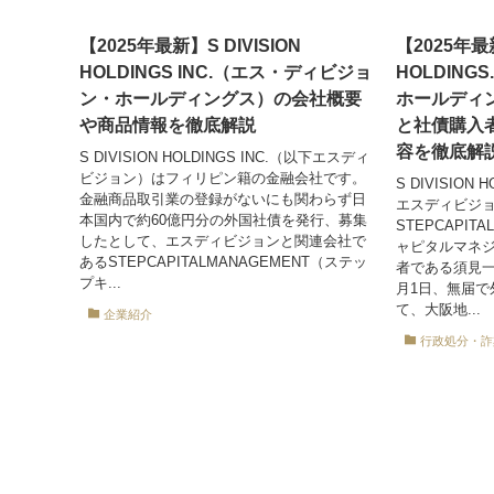
【2025年最新】S DIVISION
【2025年最新
HOLDINGS INC.（エス・ディビジョ
HOLDIN
ン・ホールディングス）の会社概要
ホールディ
や商品情報を徹底解説
と社債購入
容を徹底解
S DIVISION HOLDINGS INC.（以下エスディ
ビジョン）はフィリピン籍の金融会社です。
S DIVISIO
金融商品取引業の登録がないにも関わらず日
エスディビジ
本国内で約60億円分の外国社債を発行、募集
STEPCAPIT
したとして、エスディビジョンと関連会社で
ャピタルマネ
あるSTEPCAPITALMANAGEMENT（ステッ
者である須見一（
プキ...
月1日、無届で
て、大阪地...
企業紹介
行政処分・詐