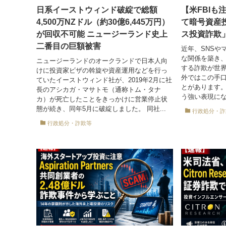
日系イーストウィンド破綻で総額
【米FBIも
4,500万NZドル（約30億6,445万円）
て暗号資産
が回収不可能 ニュージーランド史上
ス投資詐欺
二番目の巨額被害
近年、SNSや
な関係を築き
ニュージーランドのオークランドで日本人向
する詐欺が世界
けに投資家ビザの斡旋や資産運用などを行っ
外ではこの手口を「
ていたイーストウィンド社が、2019年2月に社
とがあります
長のアシカガ・マサトモ（通称トム・タナ
う強い表現にな
カ）が死亡したことをきっかけに営業停止状
態が続き、同年5月に破綻しました。 同社...
行政処分・詐
行政処分・詐欺等