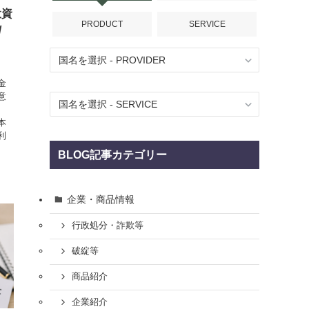
投資
PRODUCT
SERVICE
/
」
金
意
取
本
利
BLOG記事カテゴリー
企業・商品情報
行政処分・詐欺等
破綻等
商品紹介
企業紹介