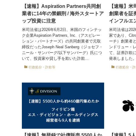
【速報】Aspiration Partners共同創
【速報】米司法省
業者に14年の禁錮刑 / 海外スタートア
創業者を証券
ップ投資に注意
インフルエ
米司法省は2026年6月2日、米国のフィンテッ
米司法省は20
ク企業Aspiration Partners, Inc.（アスピレー
家であり、Citr
ション・パートナーズ）の共同創業者で元取
ーチ）創業者とし
締役だったJoseph Neal Sanberg（ジョセフ・
ンドリュー・レ
ニール・サンバーグ/以下サンバーグ）氏につ
て、証券詐欺
いて、投資家や貸し手を欺いた詐欺...
発表しました。
行政処分・詐欺等
行政処分・詐
【速報】無登録で社債販売 5500人か
【速報】5人