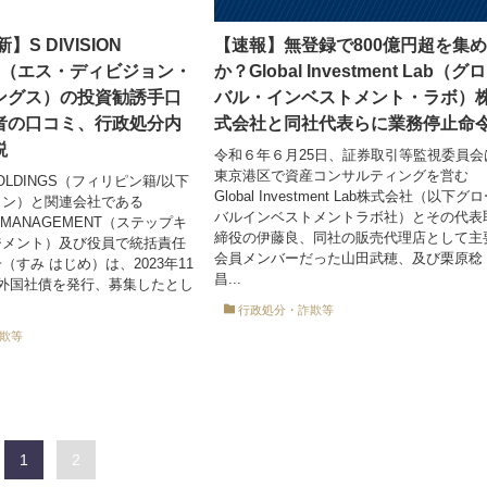
】S DIVISION
【速報】無登録で800億円超を集
GS.（エス・ディビジョン・
か？Global Investment Lab（グ
ングス）の投資勧誘手口
バル・インベストメント・ラボ）
者の口コミ、行政処分内
式会社と同社代表らに業務停止命
説
令和６年６月25日、証券取引等監視委員会
東京港区で資産コンサルティングを営む
N HOLDINGS（フィリピン籍/以下
Global Investment Lab株式会社（以下グ
ョン）と関連会社である
バルインベストメントラボ社）とその代表
ALMANAGEMENT（ステップキ
締役の伊藤良、同社の販売代理店として主
ジメント）及び役員で統括責任
会員メンバーだった山田武穂、及び栗原稔
すみ はじめ）は、2023年11
昌...
外国社債を発行、募集したとし
行政処分・詐欺等
欺等
1
2