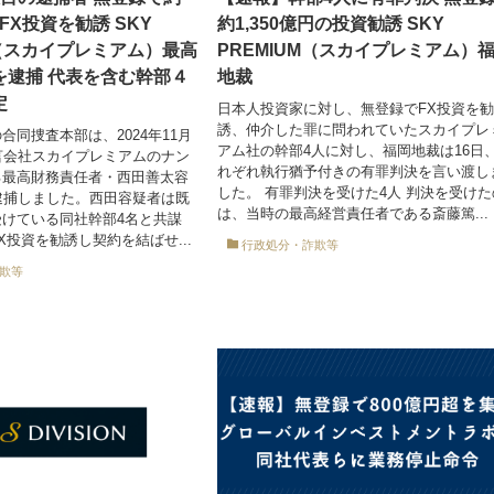
のFX投資を勧誘 SKY
約1,350億円の投資勧誘 SKY
M（スカイプレミアム）最高
PREMIUM（スカイプレミアム）
を逮捕 代表を含む幹部４
地裁
定
日本人投資家に対し、無登録でFX投資を
誘、仲介した罪に問われていたスカイプレ
合同捜査本部は、2024年11月
アム社の幹部4人に対し、福岡地裁は16日
言会社スカイプレミアムのナン
れぞれ執行猶予付きの有罪判決を言い渡し
る最高財務責任者・西田善太容
した。 有罪判決を受けた4人 判決を受けた
逮捕しました。西田容疑者は既
は、当時の最高経営責任者である斎藤篤...
けている同社幹部4名と共謀
X投資を勧誘し契約を結ばせ...
行政処分・詐欺等
欺等