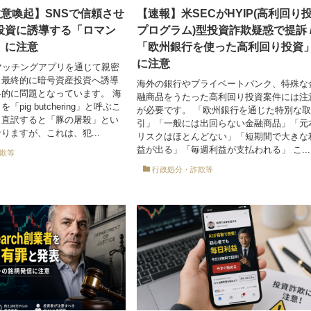
注意喚起】SNSで信頼させ
【速報】米SECがHYIP(高利回り
投資に誘導する「ロマン
プログラム)型投資詐欺疑惑で提訴 
」に注意
「欧州銀行を使った高利回り投資
に注意
マッチングアプリを通じて親密
、最終的に暗号資産投資へ誘導
海外の銀行やプライベートバンク、特殊な
的に問題となっています。 海
融商品をうたった高利回り投資案件には注
pig butchering」と呼ぶこ
が必要です。 「欧州銀行を通じた特別な
。直訳すると「豚の屠殺」とい
引」「一般には出回らない金融商品」「元
りますが、これは、犯...
リスクはほとんどない」「短期間で大きな
益が出る」「毎週利益が支払われる」 こ...
欺等
行政処分・詐欺等