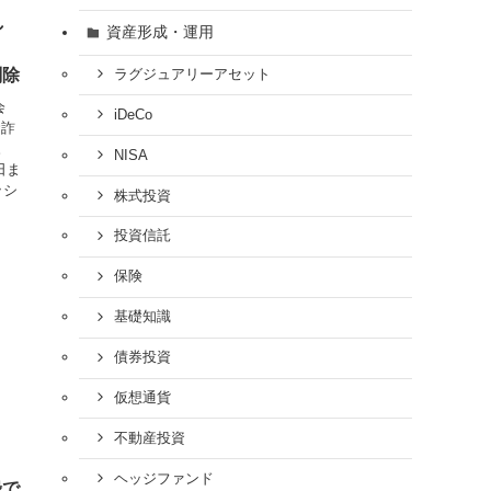
し
資産形成・運用
削除
ラグジュアリーアセット
会
iDeCo
資詐
。
NISA
日ま
ッシ
株式投資
投資信託
保険
基礎知識
債券投資
仮想通貨
不動産投資
ヘッジファンド
録で