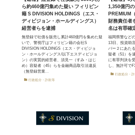
ら約460億円集めた疑い フィリピン
1,350億円
籍 S DIVISION HOLDINGS（エス・
PREMIU
ディビジョン・ホールディングス）
財務責任者
経営者らを逮捕
名は有罪確
無登録で社債を販売し累計460億円を集めた疑
福岡県警などの
いで、警視庁はフィリピン籍の会社S
13日、投資助
DIVISION HOLDINGS（エス・ディビジョ
バー２にあた
ン・ホールディングス/以下エスディビジョ
疑者（51）を
ン）の実質的経営者、須見一（すみ・はじ
に有罪判決を受
め）容疑者（45）らを金融商品取引法違反
し、無許可でF
（無登録営業...
行政処分・詐
行政処分・詐欺等