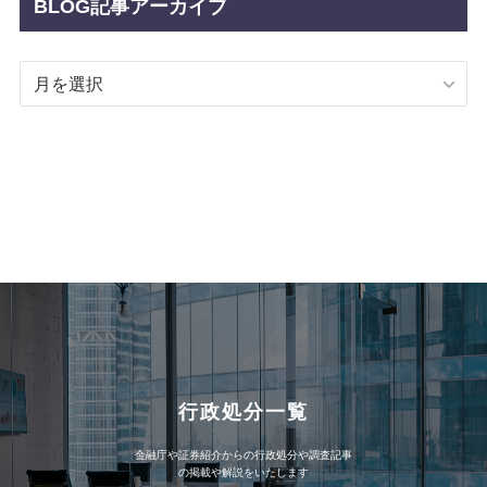
BLOG記事アーカイブ
BLOG
記
事
ア
ー
カ
イ
ブ
行政処分一覧
金融庁や証券紹介からの行政処分や調査記事
の掲載や解説をいたします