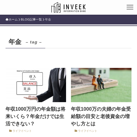
ホーム
BLOG記事一覧
年金
年金
– tag –
年収1000万円の年金額は将
年収1000万の夫婦の年金受
来いくら？年金だけでは生
給額の目安と老後資金の増
活できない？
やし方とは
ライフイベント
ライフイベント