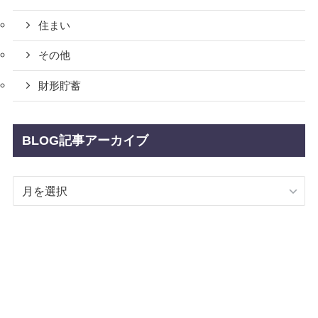
住まい
その他
財形貯蓄
BLOG記事アーカイブ
BLOG
記
事
ア
ー
カ
イ
ブ