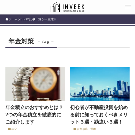
ホーム
BLOG記事一覧
年金対策
年金対策
– tag –
年金積立のおすすめとは？
初心者が不動産投資を始め
2つの年金積立を徹底的に
る前に知っておくべきメリ
ご紹介します
ット３選・勘違い３選！
年金
資産形成・運用