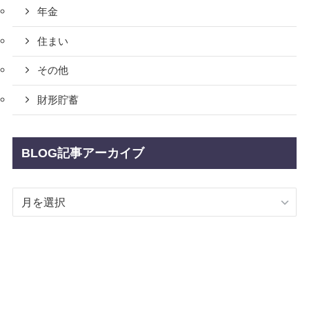
年金
住まい
その他
財形貯蓄
BLOG記事アーカイブ
BLOG
記
事
ア
ー
カ
イ