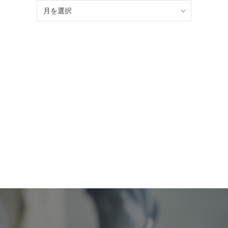
BLOG
記
事
ア
ー
カ
イ
ブ