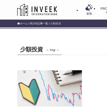
PRO
速報
ホーム
BLOG記事一覧
少額投資
少額投資
– tag –