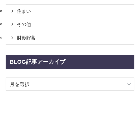
住まい
その他
財形貯蓄
BLOG記事アーカイブ
BLOG
記
事
ア
ー
カ
イ
ブ