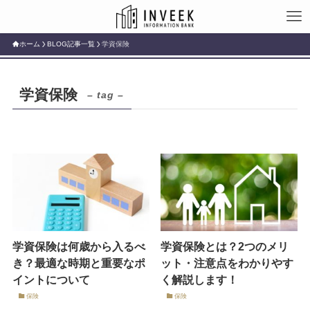
ホーム
BLOG記事一覧
学資保険
学資保険
– tag –
学資保険は何歳から入るべ
学資保険とは？2つのメリ
き？最適な時期と重要なポ
ット・注意点をわかりやす
イントについて
く解説します！
保険
保険