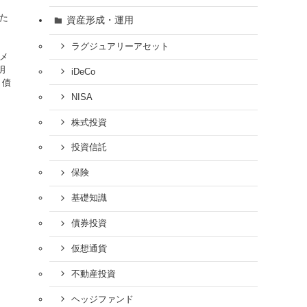
れた
資産形成・運用
ま
ラグジュアリーアセット
デメ
明
iDeCo
 債
NISA
株式投資
投資信託
保険
基礎知識
債券投資
仮想通貨
不動産投資
ヘッジファンド