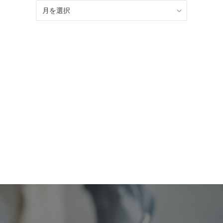
BLOG
記
事
ア
ー
カ
イ
ブ