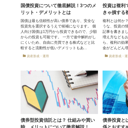
国債投資について徹底解説！3つのメ
投資は複利
リット・デメリットとは
きゃ損する
国債は最も信頼性が高い債券であり、安全な
複利とは何か
投資先を選択するうえで候補になります。 個
うな、投資の
人向け国債は1万円から投資できるので、少額
記事を書きま
からの投資も可能です。 一方で途中解約がし
増え方などもお
にくいため、自由に売買できる株式などと比
ら、複利の効果
較すると流動性が低いデメリットもあ...
金がどんどん増
資産形成・運用
資産形成・運
債券型投資信託とは？ 仕組みや買い
債券投資と
時、メリットについて徹底解説！
係とおすす