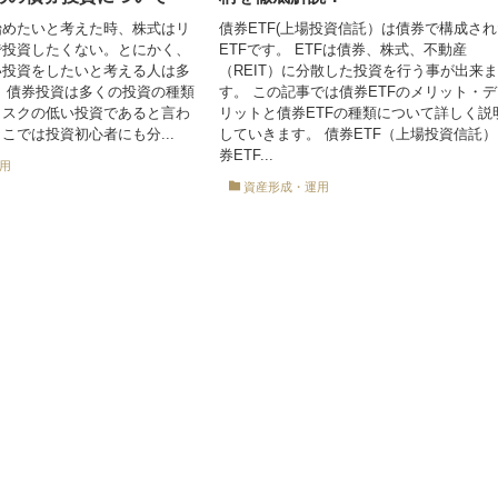
始めたいと考えた時、株式はリ
債券ETF(上場投資信託）は債券で構成さ
で投資したくない。とにかく、
ETFです。 ETFは債券、株式、不動産
い投資をしたいと考える人は多
（REIT）に分散した投資を行う事が出来
 債券投資は多くの投資の種類
す。 この記事では債券ETFのメリット・
リスクの低い投資であると言わ
リットと債券ETFの種類について詳しく説
こでは投資初心者にも分...
していきます。 債券ETF（上場投資信託）
券ETF...
用
資産形成・運用