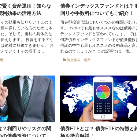
で賢く資産運用！知らな
債券インデックスファンドとは？ 
複利効果の活用方法
回りや手数料についてもご紹介！
？その効果も知りたい！このよ
債券型投資信託にもいくつかの種類があり
情報を探している方のために本
す。その中でも最もオススメなのは債券イ
した。そして、複利の具体的な
デックスファンドと言われています。 で
伝えします。 投資をするのな
何故債券インデックスファンドが債券型投
は絶対に無視できません。 お
信託の中でも最もオススメの金融商品と言
えていく！その様子は...
れるのでしょうか？ この記事では、債...
用
資産形成・運用
は？利回りやリスクの関
債券ETFとは？ 債券ETFの特徴と
めの債券投資について
柄を徹底解説！