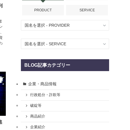
利
PRODUCT
SERVICE
ま
ン
は、
資
わ
BLOG記事カテゴリー
企業・商品情報
行政処分・詐欺等
破綻等
商品紹介
銘
企業紹介