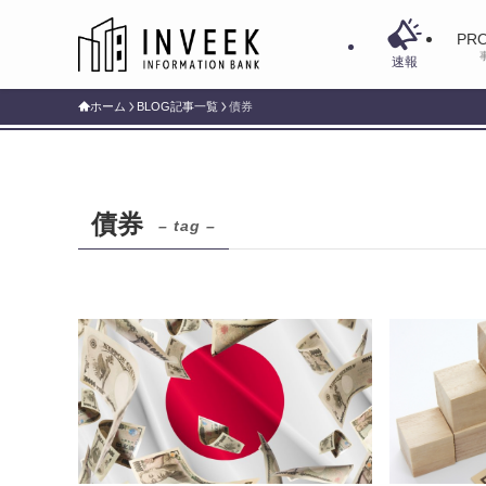
PRO
速報
ホーム
BLOG記事一覧
債券
債券
– tag –