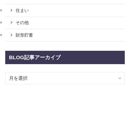
住まい
その他
財形貯蓄
BLOG記事アーカイブ
BLOG
記
事
ア
ー
カ
イ
ブ