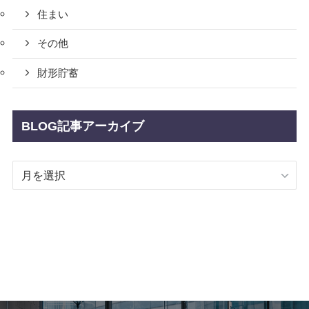
住まい
その他
財形貯蓄
BLOG記事アーカイブ
BLOG
記
事
ア
ー
カ
イ
ブ