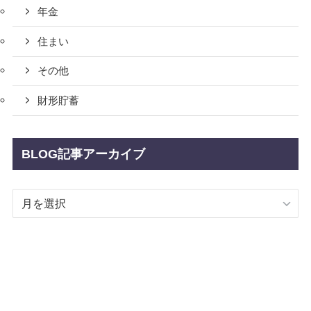
年金
住まい
その他
財形貯蓄
BLOG記事アーカイブ
BLOG
記
事
ア
ー
カ
イ