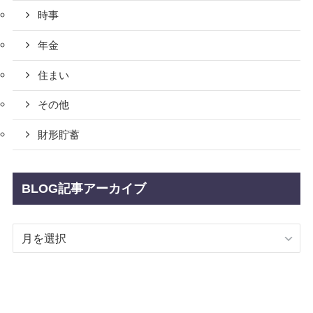
時事
年金
住まい
その他
財形貯蓄
BLOG記事アーカイブ
BLOG
記
事
ア
ー