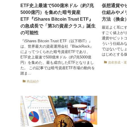
ETF史上最速で500億米ドル（約7兆
仮想通貨や
5000億円）を集めた暗号資産
仕組みやメ
ETF『iShares Bitcoin Trust ETF』
方法（換金
の急成長で「第3の資産クラス」誕生
最近よく耳に
の可能性
すごく値上が
通貨やビット
『iShares Bitcoin Trust ETF（以下IBIT）』
ういう仕組み
は、世界最大の資産運用会社『BlackRock』
ではないでしょ
によってつくられた暗号資産ETFであり、
はじめとする仮
ETF史上最速で500億米ドル（約7兆5000億
円）を集めた、最も成功したETFとなりまし
資産形成・運
た。 この記事では暗号資産ETF市場の動向を
踏ま...
商品紹介