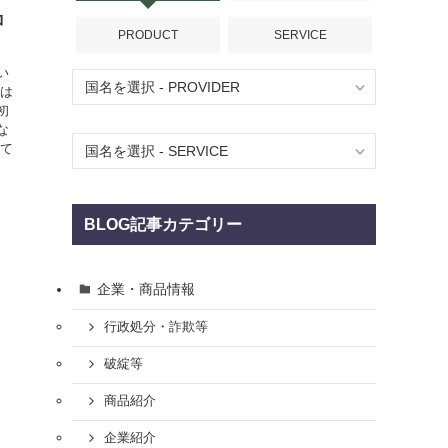
コ
PRODUCT
SERVICE
い
資は
初
な
って
BLOG記事カテゴリー
企業・商品情報
行政処分・詐欺等
破綻等
商品紹介
企業紹介