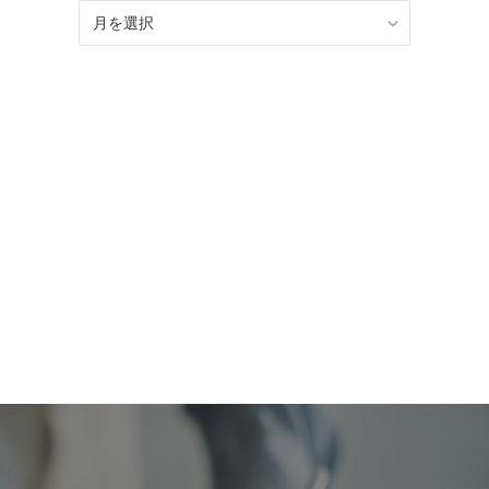
BLOG
記
事
ア
ー
カ
イ
ブ