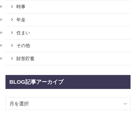
時事
年金
住まい
その他
財形貯蓄
BLOG記事アーカイブ
BLOG
記
事
ア
ー