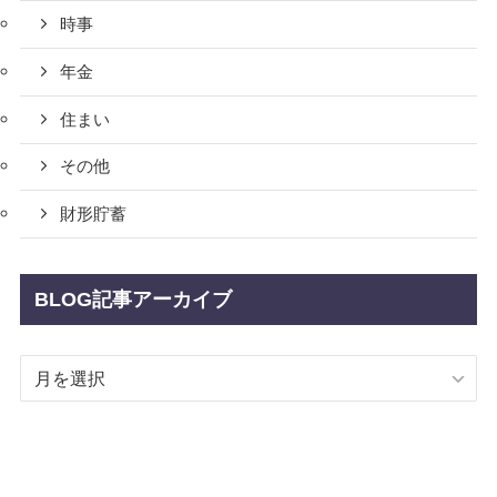
時事
年金
住まい
その他
財形貯蓄
BLOG記事アーカイブ
BLOG
記
事
ア
ー