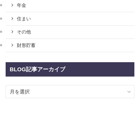
年金
住まい
その他
財形貯蓄
BLOG記事アーカイブ
BLOG
記
事
ア
ー
カ
イ