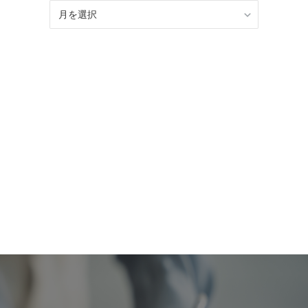
BLOG
記
事
ア
ー
カ
イ
ブ