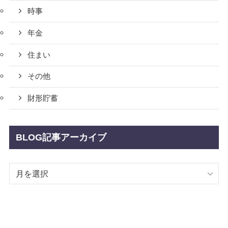
時事
年金
住まい
その他
財形貯蓄
BLOG記事アーカイブ
BLOG
記
事
ア
ー