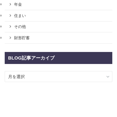
年金
住まい
その他
財形貯蓄
BLOG記事アーカイブ
BLOG
記
事
ア
ー
カ
イ