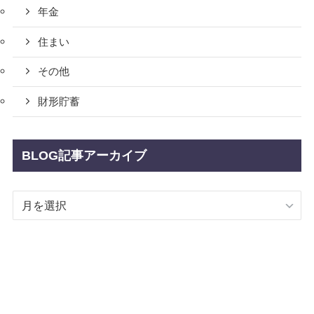
年金
住まい
その他
財形貯蓄
BLOG記事アーカイブ
BLOG
記
事
ア
ー
カ
イ