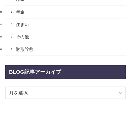
年金
住まい
その他
財形貯蓄
BLOG記事アーカイブ
BLOG
記
事
ア
ー
カ