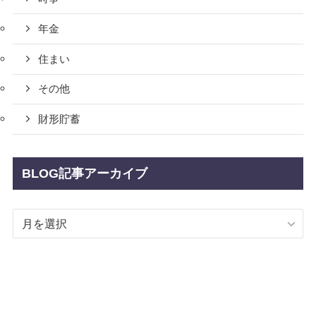
年金
住まい
その他
財形貯蓄
BLOG記事アーカイブ
BLOG
記
事
ア
ー
カ