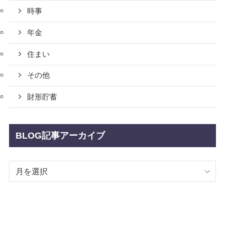
時事
年金
住まい
その他
財形貯蓄
BLOG記事アーカイブ
BLOG
記
事
ア
ー