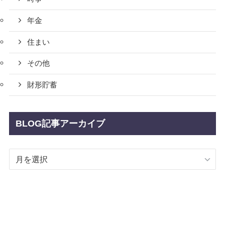
年金
住まい
その他
財形貯蓄
BLOG記事アーカイブ
BLOG
記
事
ア
ー
カ