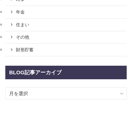
年金
住まい
その他
財形貯蓄
BLOG記事アーカイブ
BLOG
記
事
ア
ー
カ