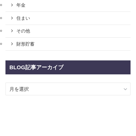
年金
住まい
その他
財形貯蓄
BLOG記事アーカイブ
BLOG
記
事
ア
ー
カ
イ