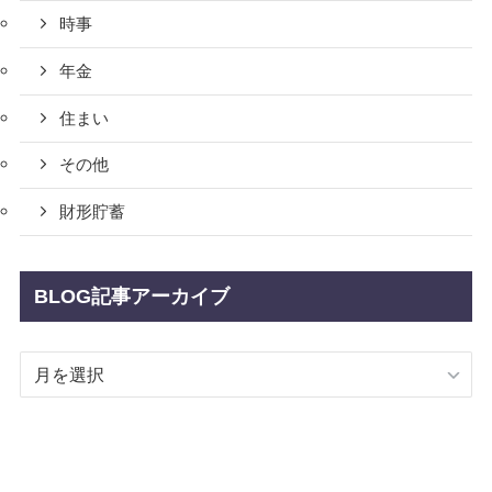
時事
年金
住まい
その他
財形貯蓄
BLOG記事アーカイブ
BLOG
記
事
ア
ー